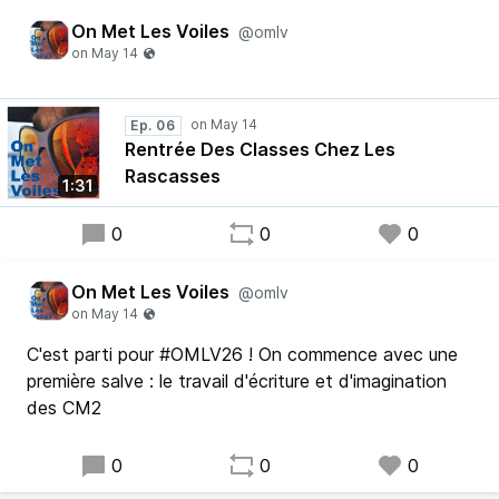
On Met Les Voiles
@omlv
Ep. 06
Rentrée Des Classes Chez Les
Rascasses
1:31
0
0
0
On Met Les Voiles
@omlv
C'est parti pour #OMLV26 ! On commence avec une
première salve : le travail d'écriture et d'imagination
des CM2
0
0
0