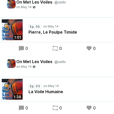
On Met Les Voiles
@omlv
Ep. 05
Pierre, Le Poulpe Timide
1:01
0
0
0
On Met Les Voiles
@omlv
Ep. 03
La Voile Humaine
1:38
0
0
0