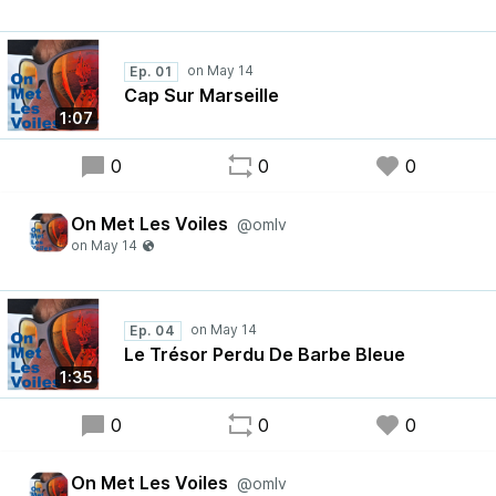
Ep. 01
Cap Sur Marseille
1:07
0
0
0
On Met Les Voiles
@omlv
Ep. 04
Le Trésor Perdu De Barbe Bleue
1:35
0
0
0
On Met Les Voiles
@omlv