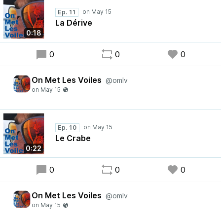
Ep. 11
La Dérive
0:18
0
0
0
On Met Les Voiles
@omlv
Ep. 10
Le Crabe
0:22
0
0
0
On Met Les Voiles
@omlv