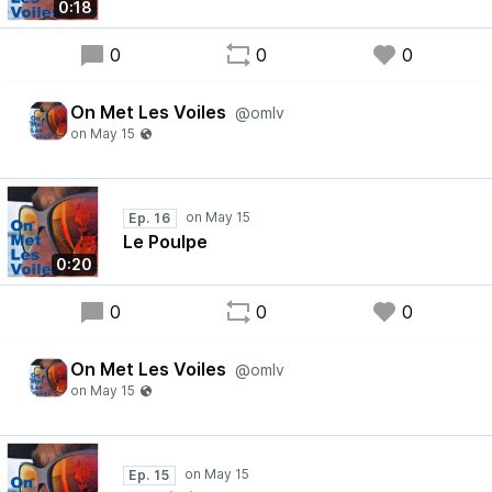
0:18
0
0
0
On Met Les Voiles
@omlv
Ep. 16
Le Poulpe
0:20
0
0
0
On Met Les Voiles
@omlv
Ep. 15