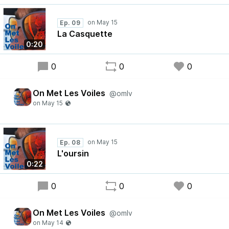
Ep. 09
La Casquette
0:20
0
0
0
On Met Les Voiles
@omlv
Ep. 08
L'oursin
0:22
0
0
0
On Met Les Voiles
@omlv