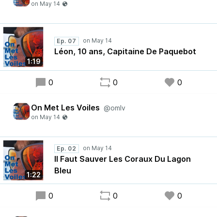
Ep. 07
Léon, 10 ans, Capitaine De Paquebot
1:19
0
0
0
On Met Les Voiles
@omlv
Ep. 02
Il Faut Sauver Les Coraux Du Lagon
Bleu
1:22
0
0
0