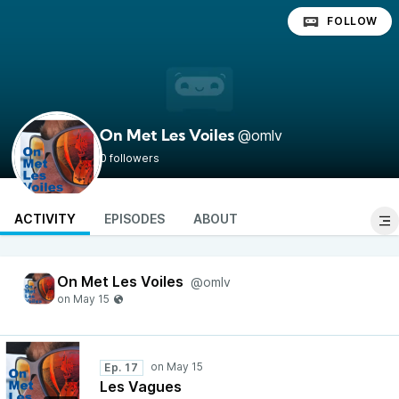
FOLLOW
@omlv
On Met Les Voiles
0 followers
ACTIVITY
EPISODES
ABOUT
On Met Les Voiles
@omlv
Ep. 17
Les Vagues