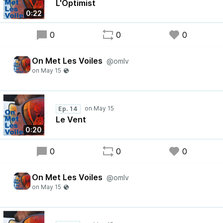
L'Optimist
0:22
0
0
0
On Met Les Voiles
@omlv
Ep. 14
Le Vent
0:20
0
0
0
On Met Les Voiles
@omlv